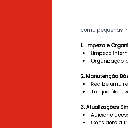
como pequenas mel
1. Limpeza e Organ
Limpeza inter
Organização d
2. Manutenção Bás
Realize uma r
Troque óleo, v
3. Atualizações Si
Adicione aces
Considere a t