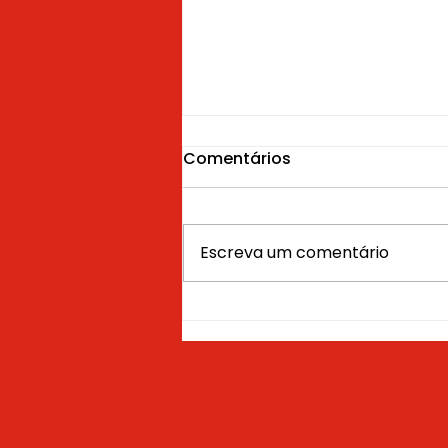
Comentários
Escreva um comentário
Guia Completo de
Financiamento de
Veículos: Escolhas
Inteligentes para a Sua
Próxima Compra