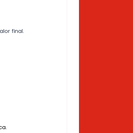
or final.
ca.