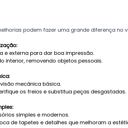
horias podem fazer uma grande diferença no val
ização:
na e externa para dar boa impressão.
o interior, removendo objetos pessoais.
ica:
evisão mecânica básica.
erifique os freios e substitua peças desgastadas.
mples:
sórios simples e modernos.
roca de tapetes e detalhes que melhoram a estéti