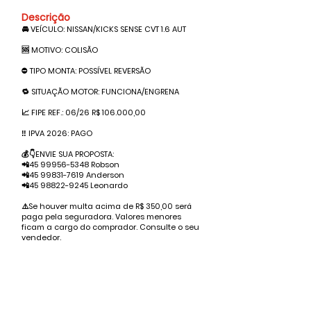
Descrição
🚘 VEÍCULO: NISSAN/KICKS SENSE CVT 1.6 AUT
🆘 MOTIVO: COLISÃO
⛔️ TIPO MONTA: POSSÍVEL REVERSÃO
🔁 SITUAÇÃO MOTOR: FUNCIONA/ENGRENA
📈 FIPE REF.: 06/26 R$ 106.000,00
‼️ IPVA 2026: PAGO
💰👇ENVIE SUA PROPOSTA:
📲45
99956-5348
Robson
📲45
99831-7619
Anderson
📲45
98822-9245
Leonardo
⚠️Se houver multa acima de R$ 350,00 será
paga pela seguradora. Valores menores
ficam a cargo do comprador. Consulte o seu
vendedor.
Valor