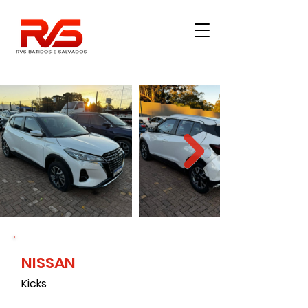
NISSAN
17000
Kicks