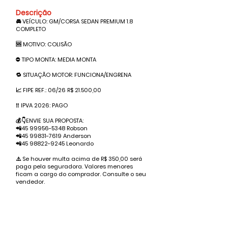
Descrição
🚘 VEÍCULO: GM/CORSA SEDAN PREMIUM 1.8
COMPLETO
🆘 MOTIVO: COLISÃO
⛔️ TIPO MONTA: MEDIA MONTA
🔁 SITUAÇÃO MOTOR: FUNCIONA/ENGRENA
📈 FIPE REF.: 06/26 R$ 21.500,00
‼️ IPVA 2026: PAGO
💰👇ENVIE SUA PROPOSTA:
📲45
99956-5348
Robson
📲45
99831-7619
Anderson
📲45
98822-9245
Leonardo
⚠️ Se houver multa acima de R$ 350,00 será
paga pela seguradora. Valores menores
ficam a cargo do comprador. Consulte o seu
vendedor.