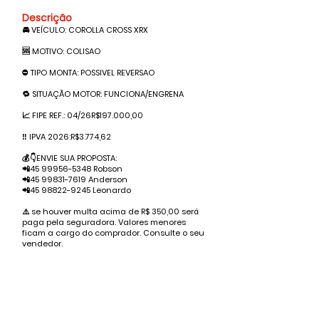
Descrição
🚘 VEÍCULO: COROLLA CROSS XRX
🆘 MOTIVO: COLISAO
⛔️ TIPO MONTA: POSSIVEL REVERSAO
🔁 SITUAÇÃO MOTOR: FUNCIONA/ENGRENA
📈 FIPE REF.: 04/26R$197.000,00
‼️ IPVA 2026:R$3.774,62
💰👇ENVIE SUA PROPOSTA:
📲45
99956-5348
Robson
📲45
99831-7619
Anderson
📲45
98822-9245
Leonardo
⚠️ se houver multa acima de R$ 350,00 será
paga pela seguradora. Valores menores
ficam a cargo do comprador. Consulte o seu
vendedor.
Valor