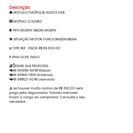
Descrição
🚘 VEÍCULO: FIAT/PULSE AUDCE HYB
🆘 MOTIVO: COLISÃO
⛔️ TIPO MONTA: MEDIA MONTA
🔁 SITUAÇÃO MOTOR: FUNCIONA/ENGRENA
📈 FIPE REF.: 05/26 R$ 116.000,00
‼️ IPVA 2026: PAGO
💰👇ENVIE SUA PROPOSTA:
📲45
99956-5348
Robson
📲45
99831-7619
Anderson
📲45
98822-9245
Leonardo
⚠️ se houver multa acima de R$ 350,00 será
paga pela seguradora. Valores menores
ficam a cargo do comprador. Consulte o seu
vendedor.
Valor