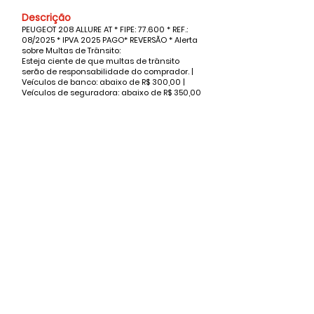
Descrição
PEUGEOT 208 ALLURE AT * FIPE: 77.600 * REF.:
08/2025 * IPVA 2025 PAGO* REVERSÃO * Alerta
sobre Multas de Trânsito:
Esteja ciente de que multas de trânsito
serão de responsabilidade do comprador. |
Veículos de banco: abaixo de R$ 300,00 |
Veículos de seguradora: abaixo de R$ 350,00
Valor
Vendido
Nome
Whatsapp