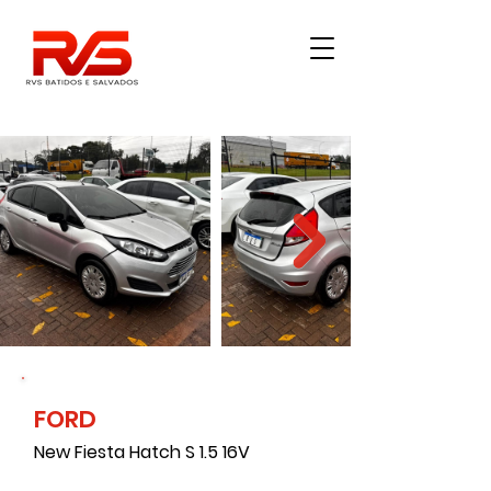
FORD
20300
New Fiesta Hatch S 1.5 16V
0