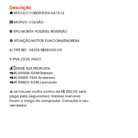
Descrição
🚘 VEÍCULO: FORD/FIESTA HA 1.5 LS
🆘 MOTIVO: COLISÃO
⛔️ TIPO MONTA: POSSÍVEL REVERSÃO
🔁 SITUAÇÃO MOTOR: FUNCIONA/ENGRENA
📈 FIPE REF.: 06/26 R$38.000,00
‼️ IPVA 2026: PAGO
💰👇ENVIE SUA PROPOSTA:
📲45
99956-5348
Robson
📲45
99831-7619
Anderson
📲45
98822-9245
Leonardo
⚠️ se houver multa acima de R$ 350,00 será
paga pela seguradora. Valores menores
ficam a cargo do comprador. Consulte o seu
vendedor.
Valor