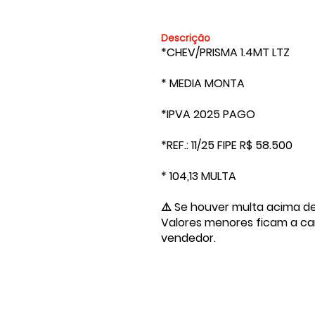
Descrição
*CHEV/PRISMA 1.4MT LTZ
* MEDIA MONTA
*IPVA 2025 PAGO
*REF.: 11/25 FIPE R$ 58.500
* 104,13 MULTA
⚠️ Se houver multa acima d
Valores menores ficam a ca
vendedor.