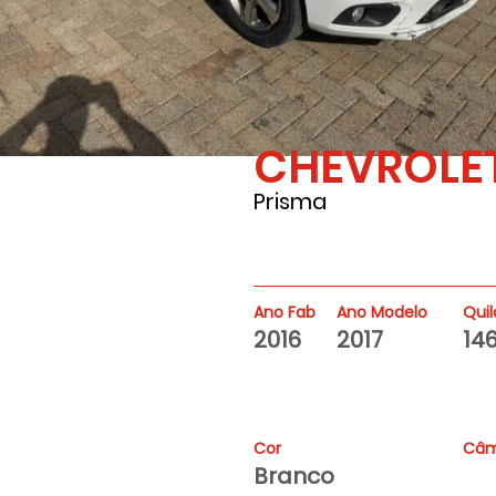
CHEVROLE
146000
Prisma
Ano Fab
Ano Modelo
Qui
2016
2017
14
Cor
Câm
Branco