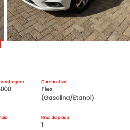
T
lometragem
Combustível
6000
Flex
(Gasolina/Etanol)
bio
FInal da placa
1